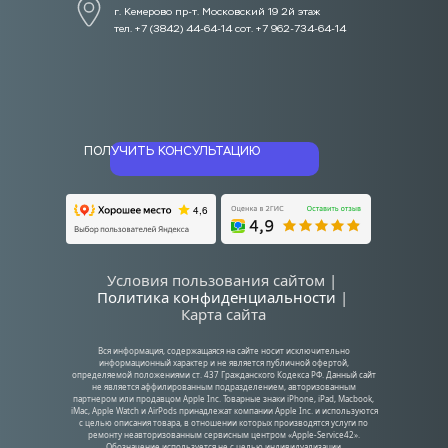
г. Кемерово пр-т. Московский 19 2й этаж
тел. +7 (3842) 44-64-14 сот. +7 962-734-64-14
ПОЛУЧИТЬ КОНСУЛЬТАЦИЮ
Условия пользования сайтом | 
Политика конфиденциальности
| 
Карта сайта
Вся информация, содержащаяся на сайте носит исключительно 
информационный характер и не является публичной офертой, 
определяемой положениями ст. 437 Гражданского Кодекса РФ. Данный сайт 
не является аффилированным подразделением, авторизованным 
партнером или продавцом Apple Inc. Товарные знаки iPhone, iPad, Macbook, 
iMac, Apple Watch и AirPods принадлежат компании Apple Inc. и используются 
с целью описания товара, в отношении которых производятся услуги по 
ремонту неавторизованным сервисным центром «Apple-Service42». 
Обозначение используется не с целью индивидуализации 