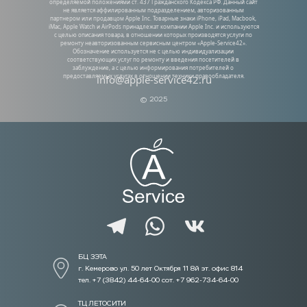
определяемой положениями ст. 437 Гражданского Кодекса РФ. Данный сайт 
не является аффилированным подразделением, авторизованным 
партнером или продавцом Apple Inc. Товарные знаки iPhone, iPad, Macbook, 
iMac, Apple Watch и AirPods принадлежат компании Apple Inc. и используются 
с целью описания товара, в отношении которых производятся услуги по 
ремонту неавторизованным сервисным центром «Apple-Service42». 
Обозначение используется не с целью индивидуализации 
соответствующих услуг по ремонту и введения посетителей в 
заблуждение, а с целью информирования потребителей о 
предоставляемых услугах в отношении техники правообладателя.
info@apple-service42.ru
© 2025
БЦ ЗЭТА 
г. Кемерово ул. 50 лет Октября 11 8й эт. офис 814
тел. +7 (3842) 44-64-00 сот. +7 962-734-64-00
ТЦ ЛЕТОСИТИ  