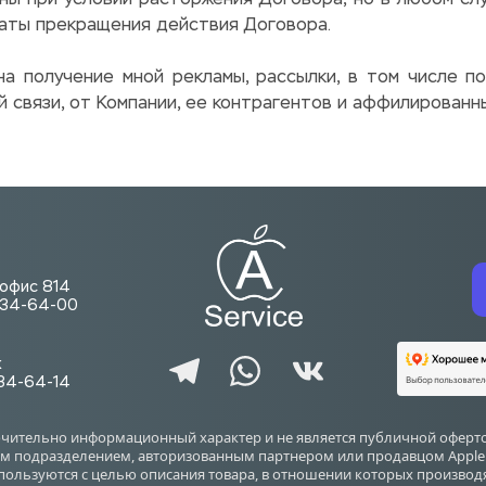
ы при условии расторжения Договора, но в любом слу
даты прекращения действия Договора.
на получение мной рекламы, рассылки, в том числе по
связи, от Компании, ее контрагентов и аффилированны
. офис 814
-734-64-00
ж
734-64-14
ючительно информационный характер и не является публичной оферто
 подразделением, авторизованным партнером или продавцом Apple Inc.
используются с целью описания товара, в отношении которых произво