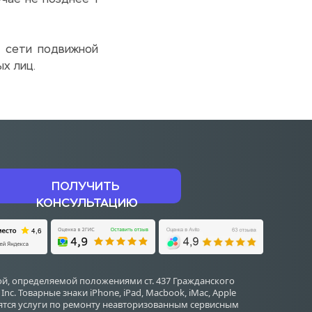
чае не позднее 1 
 сети подвижной 
х лиц.
ПОЛУЧИТЬ 
КОНСУЛЬТАЦИЮ
й, определяемой положениями ст. 437 Гражданского 
 Товарные знаки iPhone, iPad, Macbook, iMac, Apple 
дятся услуги по ремонту неавторизованным сервисным 