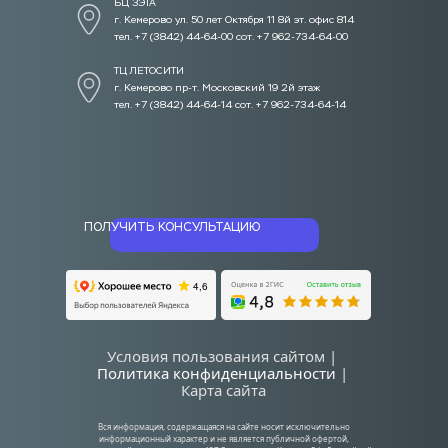
БЦ ЗЭТА 
г. Кемерово ул. 50 лет Октября 11 8й эт. офис 814
тел. +7 (3842) 44-64-00 сот. +7 962-734-64-00
ТЦ ЛЕТОСИТИ  
г. Кемерово пр-т. Московский 19 2й этаж
тел. +7 (3842) 44-64-14 сот. +7 962-734-64-14
ПОЛУЧИТЬ КОНСУЛЬТАЦИЮ
Условия пользования сайтом | 
Политика конфиденциальности
| 
Карта сайта
Вся информация, содержащаяся на сайте носит исключительно 
информационный характер и не является публичной офертой, 