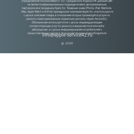
определяемой положениями ст. 437 Гражданского Кодекса РФ. Данный сайт 
не является аффилированным подразделением, авторизованным 
партнером или продавцом Apple Inc. Товарные знаки iPhone, iPad, Macbook, 
iMac, Apple Watch и AirPods принадлежат компании Apple Inc. и используются 
с целью описания товара, в отношении которых производятся услуги по 
ремонту неавторизованным сервисным центром «Apple-Service42». 
Обозначение используется не с целью индивидуализации 
соответствующих услуг по ремонту и введения посетителей в 
заблуждение, а с целью информирования потребителей о 
предоставляемых услугах в отношении техники правообладателя.
info@apple-service42.ru
© 2026