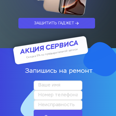
ЗАЩИТИТЬ ГАДЖЕТ
АКЦИЯ СЕРВИСА
Скидка 5% по предварительной записи
Запишись на ремонт