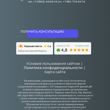
тел. +7 (3842) 44-64-14 сот. +7 962-734-64-14
ПОЛУЧИТЬ КОНСУЛЬТАЦИЮ
Условия пользования сайтом | 
Политика конфиденциальности
| 
Карта сайта
Вся информация, содержащаяся на сайте носит исключительно 
информационный характер и не является публичной офертой, 
определяемой положениями ст. 437 Гражданского Кодекса РФ. Данный сайт 
не является аффилированным подразделением, авторизованным 
партнером или продавцом Apple Inc. Товарные знаки iPhone, iPad, Macbook, 
iMac, Apple Watch и AirPods принадлежат компании Apple Inc. и используются 
с целью описания товара, в отношении которых производятся услуги по 
ремонту неавторизованным сервисным центром «Apple-Service42». 
Обозначение используется не с целью индивидуализации 
соответствующих услуг по ремонту и введения посетителей в 