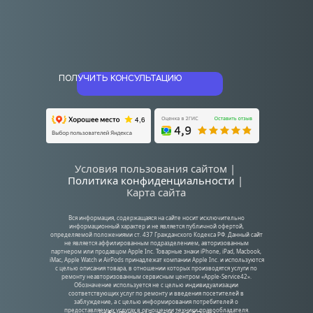
ПОЛУЧИТЬ КОНСУЛЬТАЦИЮ
Условия пользования сайтом | 
Политика конфиденциальности
| 
Карта сайта
Вся информация, содержащаяся на сайте носит исключительно 
информационный характер и не является публичной офертой, 
определяемой положениями ст. 437 Гражданского Кодекса РФ. Данный сайт 
не является аффилированным подразделением, авторизованным 
партнером или продавцом Apple Inc. Товарные знаки iPhone, iPad, Macbook, 
iMac, Apple Watch и AirPods принадлежат компании Apple Inc. и используются 
с целью описания товара, в отношении которых производятся услуги по 
ремонту неавторизованным сервисным центром «Apple-Service42». 
Обозначение используется не с целью индивидуализации 
соответствующих услуг по ремонту и введения посетителей в 
заблуждение, а с целью информирования потребителей о 
предоставляемых услугах в отношении техники правообладателя.