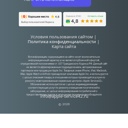
ПОЛУЧИТЬ КОНСУЛЬТАЦИЮ
Условия пользования сайтом | 
Политика конфиденциальности
| 
Карта сайта
Вся информация, содержащаяся на сайте носит исключительно 
информационный характер и не является публичной офертой, 
определяемой положениями ст. 437 Гражданского Кодекса РФ. Данный сайт 
не является аффилированным подразделением, авторизованным 
партнером или продавцом Apple Inc. Товарные знаки iPhone, iPad, Macbook, 
iMac, Apple Watch и AirPods принадлежат компании Apple Inc. и используются 
с целью описания товара, в отношении которых производятся услуги по 
ремонту неавторизованным сервисным центром «Apple-Service42». 
Обозначение используется не с целью индивидуализации 
соответствующих услуг по ремонту и введения посетителей в 
заблуждение, а с целью информирования потребителей о 
предоставляемых услугах в отношении техники правообладателя.
info@apple-service42.ru
© 2026