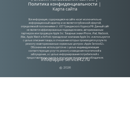
Политика конфиденциальности
| 
Карта сайта
Вся информация, содержащаяся на сайте носит исключительно 
информационный характер и не является публичной офертой, 
определяемой положениями ст. 437 Гражданского Кодекса РФ. Данный сайт 
не является аффилированным подразделением, авторизованным 
партнером или продавцом Apple Inc. Товарные знаки iPhone, iPad, Macbook, 
iMac, Apple Watch и AirPods принадлежат компании Apple Inc. и используются 
с целью описания товара, в отношении которых производятся услуги по 
ремонту неавторизованным сервисным центром «Apple-Service42». 
Обозначение используется не с целью индивидуализации 
соответствующих услуг по ремонту и введения посетителей в 
заблуждение, а с целью информирования потребителей о 
предоставляемых услугах в отношении техники правообладателя.
info@apple-service42.ru
© 2026