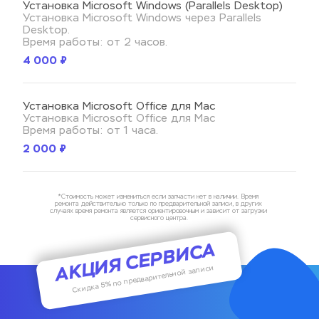
Установка Microsoft Windows (
Parallels Desktop
)
Установка Microsoft Windows через Parallels 
Desktop. 
Время работы: от 2 часов.
4 000 ₽
Установка Microsoft Office для Mac
Установка Microsoft Office для Mac 
Время работы: от 1 часа.
2 000 ₽
*Стоимость может измениться если запчасти нет в наличии. Время 
ремонта действительно только по предварительной записи, в других 
случаях время ремонта является ориентировочным и зависит от загрузки 
сервисного центра.
АКЦИЯ СЕРВИСА
Скидка 5% по предварительной записи