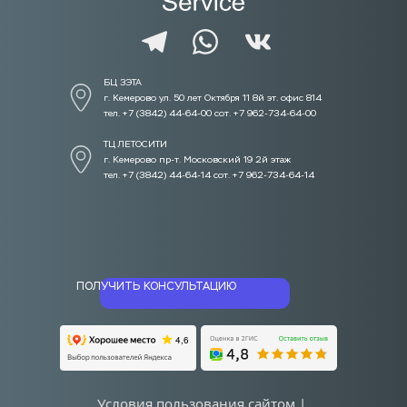
БЦ ЗЭТА 
г. Кемерово ул. 50 лет Октября 11 8й эт. офис 814
тел. +7 (3842) 44-64-00 сот. +7 962-734-64-00
ТЦ ЛЕТОСИТИ  
г. Кемерово пр-т. Московский 19 2й этаж
тел. +7 (3842) 44-64-14 сот. +7 962-734-64-14
ПОЛУЧИТЬ КОНСУЛЬТАЦИЮ
Условия пользования сайтом | 