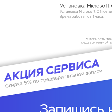
Установка Microsoft 
Установка Microsoft Office д
Время работы: от 1 часа.
*Стоимость мож
предварительной за
АКЦИЯ СЕРВИСА
Скидка 5% по предварительной записи
Запишись 