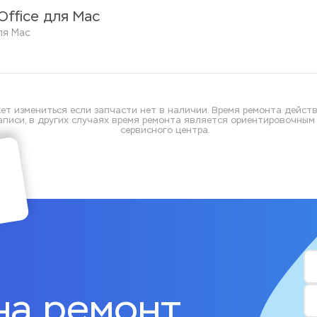
Office для Mac
ля Mac 
ет измениться если запчасти нет в наличии. Время ремонта действ
писи, в других случаях время ремонта является ориентировочным и
сервисного центра.
на ремонт