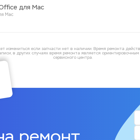
Office для Mac
ля Mac 
ет измениться если запчасти нет в наличии. Время ремонта действ
писи, в других случаях время ремонта является ориентировочным и
сервисного центра.
на ремонт