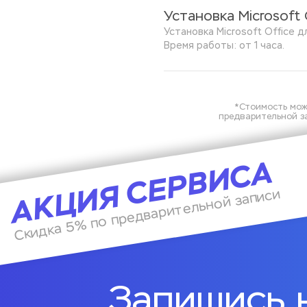
Установка Microsoft 
Установка Microsoft Office д
Время работы: от 1 часа.
*Стоимость мож
предварительной за
АКЦИЯ СЕРВИСА
Скидка 5% по предварительной записи
Запишись 