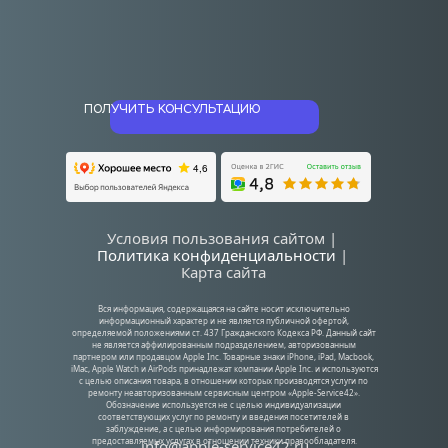
ПОЛУЧИТЬ КОНСУЛЬТАЦИЮ
Условия пользования сайтом | 
Политика конфиденциальности
| 
Карта сайта
Вся информация, содержащаяся на сайте носит исключительно 
информационный характер и не является публичной офертой, 
определяемой положениями ст. 437 Гражданского Кодекса РФ. Данный сайт 
не является аффилированным подразделением, авторизованным 
партнером или продавцом Apple Inc. Товарные знаки iPhone, iPad, Macbook, 
iMac, Apple Watch и AirPods принадлежат компании Apple Inc. и используются 
с целью описания товара, в отношении которых производятся услуги по 
ремонту неавторизованным сервисным центром «Apple-Service42». 
Обозначение используется не с целью индивидуализации 
соответствующих услуг по ремонту и введения посетителей в 
заблуждение, а с целью информирования потребителей о 
предоставляемых услугах в отношении техники правообладателя.
info@apple-service42.ru