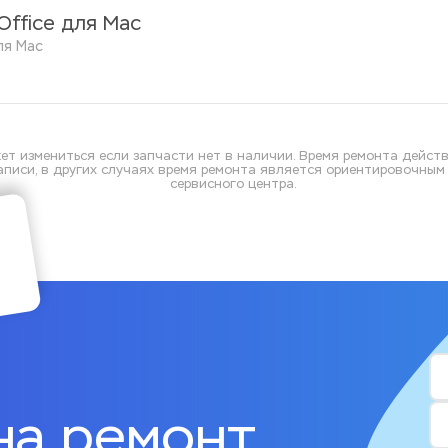
Office для Mac
ля Mac 
ет измениться если запчасти нет в наличии. Время ремонта действ
писи, в других случаях время ремонта является ориентировочным и
сервисного центра.
на ремонт