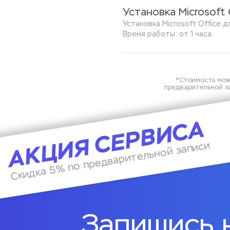
Установка Microsoft 
Установка Microsoft Office д
Время работы: от 1 часа.
*Стоимость мож
предварительной за
АКЦИЯ СЕРВИСА
Скидка 5% по предварительной записи
Запишись 