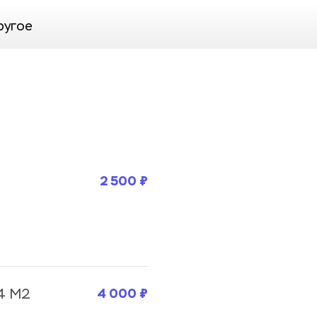
ругое
2 500 ₽
4 000 ₽
4 M2