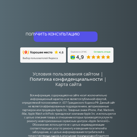
ПОЛУЧИТЬ КОНСУЛЬТАЦИЮ
Условия пользования сайтом | 
Политика конфиденциальности
| 
Карта сайта
Вся информация, содержащаяся на сайте носит исключительно 
информационный характер и не является публичной офертой, 
определяемой положениями ст. 437 Гражданского Кодекса РФ. Данный сайт 
не является аффилированным подразделением, авторизованным 
партнером или продавцом Apple Inc. Товарные знаки iPhone, iPad, Macbook, 
iMac, Apple Watch и AirPods принадлежат компании Apple Inc. и используются 
с целью описания товара, в отношении которых производятся услуги по 
ремонту неавторизованным сервисным центром «Apple-Service42». 
Обозначение используется не с целью индивидуализации 
соответствующих услуг по ремонту и введения посетителей в 
заблуждение, а с целью информирования потребителей о 
предоставляемых услугах в отношении техники правообладателя.