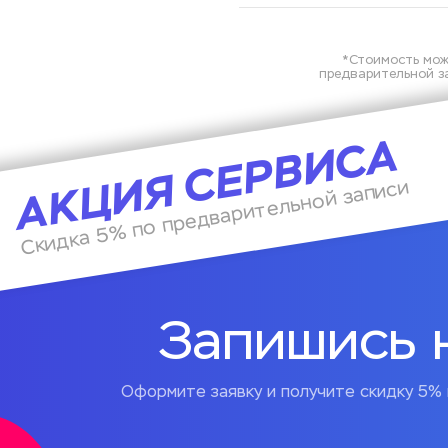
*Стоимость мож
предварительной за
АКЦИЯ СЕРВИСА
Скидка 5% по предварительной записи
Запишись 
Оформите заявку и получите скидку 5% 