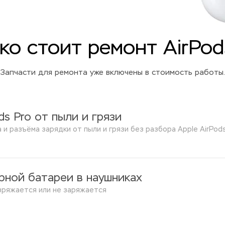
ко стоит ремонт AirPod
Запчасти для ремонта уже включены в стоимость работы.
ds Pro от пыли и грязи
 и разъёма зарядки от пыли и грязи без разбора Apple AirPod
рной батареи в наушниках
азряжается или не заряжается