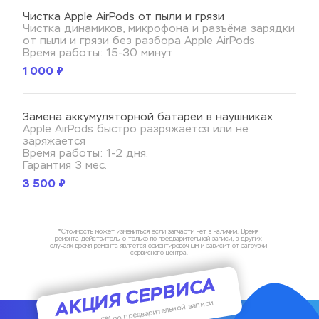
Чистка Apple AirPods от пыли и грязи
Чистка динамиков, микрофона и разъёма зарядки 
от пыли и грязи без разбора Apple AirPods
Время работы: 15-30 минут
1 000 ₽
Замена аккумуляторной батареи в наушниках
Apple AirPods быстро разряжается или не 
заряжается
Время работы: 1-2 дня.
Гарантия 3 мес.
3 500 ₽
*Стоимость может измениться если запчасти нет в наличии. Время 
ремонта действительно только по предварительной записи, в других 
случаях время ремонта является ориентировочным и зависит от загрузки 
сервисного центра.
АКЦИЯ СЕРВИСА
Скидка 5% по предварительной записи