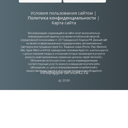
Условия пользования сайтом | 
Политика конфиденциальности
| 
Карта сайта
Вся информация, содержащаяся на сайте носит исключительно 
информационный характер и не является публичной офертой, 
определяемой положениями ст. 437 Гражданского Кодекса РФ. Данный сайт 
не является аффилированным подразделением, авторизованным 
партнером или продавцом Apple Inc. Товарные знаки iPhone, iPad, Macbook, 
iMac, Apple Watch и AirPods принадлежат компании Apple Inc. и используются 
с целью описания товара, в отношении которых производятся услуги по 
ремонту неавторизованным сервисным центром «Apple-Service42». 
Обозначение используется не с целью индивидуализации 
соответствующих услуг по ремонту и введения посетителей в 
заблуждение, а с целью информирования потребителей о 
предоставляемых услугах в отношении техники правообладателя.
info@apple-service42.ru
© 2026