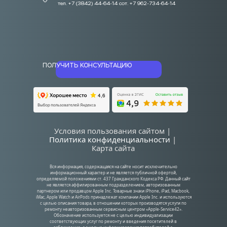
тел. +7 (3842) 44-64-14 сот. +7 962-734-64-14
ПОЛУЧИТЬ КОНСУЛЬТАЦИЮ
Условия пользования сайтом | 
Политика конфиденциальности
| 
Карта сайта
Вся информация, содержащаяся на сайте носит исключительно 
информационный характер и не является публичной офертой, 
определяемой положениями ст. 437 Гражданского Кодекса РФ. Данный сайт 
не является аффилированным подразделением, авторизованным 
партнером или продавцом Apple Inc. Товарные знаки iPhone, iPad, Macbook, 
iMac, Apple Watch и AirPods принадлежат компании Apple Inc. и используются 
с целью описания товара, в отношении которых производятся услуги по 
ремонту неавторизованным сервисным центром «Apple-Service42». 
Обозначение используется не с целью индивидуализации 
соответствующих услуг по ремонту и введения посетителей в 