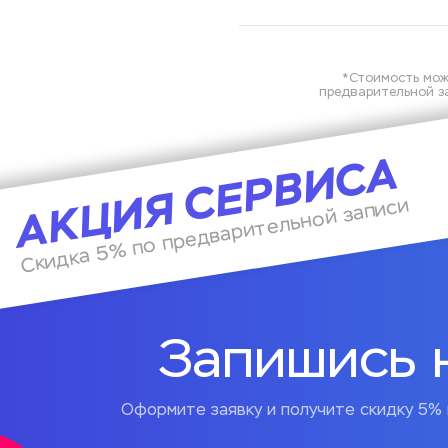
*Стоимость мож
предварительной за
АКЦИЯ СЕРВИСА
Скидка 5% по предварительной записи
Запишись 
Оформите заявку и получите скидку 5% 