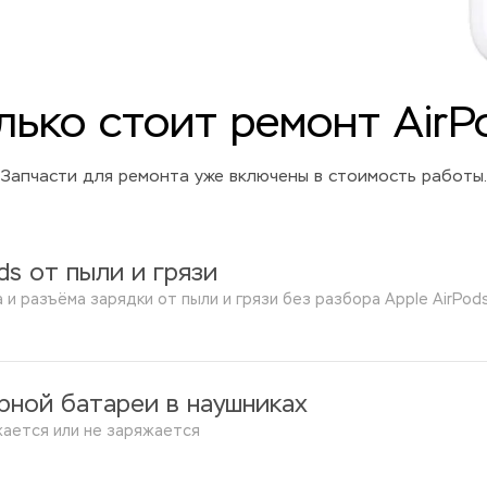
лько стоит ремонт AirP
Запчасти для ремонта уже включены в стоимость работы.
ds от пыли и грязи
 и разъёма зарядки от пыли и грязи без разбора Apple AirPod
рной батареи в наушниках
жается или не заряжается