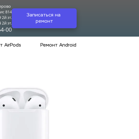
ерово 
ис 814
Записаться на 
2й эт.
ремонт
2й эт.
64-00
т AirPods
Ремонт Android