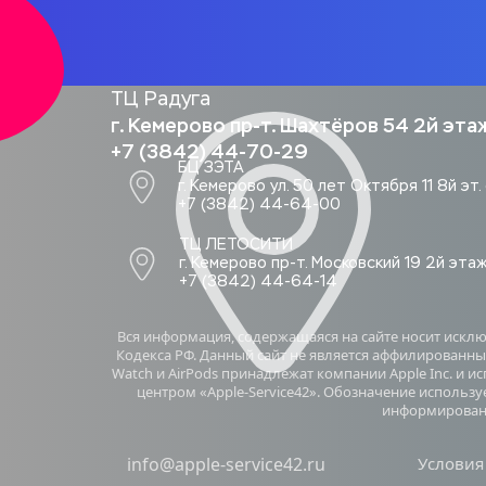
ТЦ Радуга
г. Кемерово пр-т. Шахтёров 54 2й эта
+7 (3842) 44-70-29
БЦ ЗЭТА 
г. Кемерово ул. 50 лет Октября 11 8й эт
+7 (3842) 44-64-00
ТЦ ЛЕТОСИТИ  
г. Кемерово пр-т. Московский 19 2й эта
+7 (3842) 44-64-14
Вся информация, содержащаяся на сайте носит искл
Кодекса РФ. Данный сайт не является аффилированным
Watch и AirPods принадлежат компании Apple Inc. и 
центром «Apple-Service42». Обозначение использу
информировани
info@apple-service42.ru
Условия