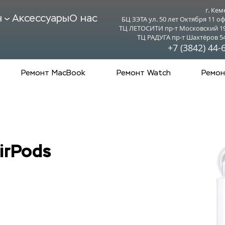
г. Кем
н
Аксессуары
О нас
БЦ ЗЭТА ул. 50 лет Октября 11 оф
ТЦ ЛЕТОСИТИ пр-т Московский 19 
ТЦ РАДУГА пр-т Шахтёров 54 
+7 (3842) 44-
Ремонт MacBook
Ремонт Watch
Ремон
irPods