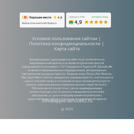
Условия пользования сайтом | 
Политика конфиденциальности | 
Карта сайта
Вся информация, содержащаяся на сайте носит исключительно 
информационный характер и не является публичной офертой, 
определяемой положениями ст. 437 Гражданского Кодекса РФ. Данный сайт 
не является аффилированным подразделением, авторизованным 
партнером или продавцом Apple Inc. Товарные знаки iPhone, iPad, Macbook, 
iMac, Apple Watch и AirPods принадлежат компании Apple Inc. и используются 
с целью описания товара, в отношении которых производятся услуги по 
ремонту неавторизованным сервисным центром «Apple-Service42». 
Обозначение используется не с целью индивидуализации 
соответствующих услуг по ремонту и введения посетителей в 
заблуждение, а с целью информирования потребителей о 
предоставляемых услугах в отношении техники правообладателя.
info@apple-service42.ru
© 2025