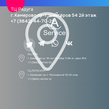
ТЦ Радуга
г. Кемерово пр-т. Шахтёров 54 2й этаж
+7 (3842) 44-70-29
БЦ ЗЭТА 
г. Кемерово ул. 50 лет Октября 11 8й эт. офис 814
+7 (3842) 44-64-00
ТЦ ЛЕТОСИТИ  
г. Кемерово пр-т. Московский 19 2й этаж
+7 (3842) 44-64-14