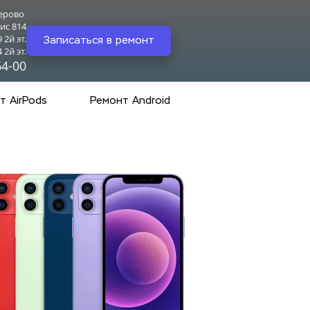
ерово 
ис 814
2й эт.
Записаться в ремонт
2й эт.
64-00
т AirPods
Ремонт Android