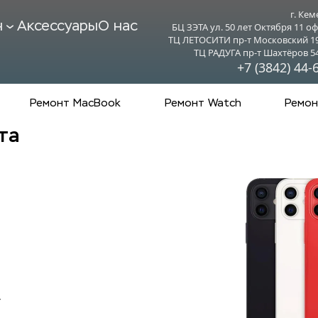
г. Кем
н
Аксессуары
О нас
БЦ ЗЭТА ул. 50 лет Октября 11 оф
ТЦ ЛЕТОСИТИ пр-т Московский 19 
ТЦ РАДУГА пр-т Шахтёров 54 
+7 (3842) 44-
Ремонт MacBook
Ремонт Watch
Ремон
та
4