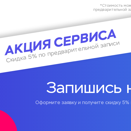
*Стоимость мож
предварительной за
АКЦИЯ СЕРВИСА
Скидка 5% по предварительной записи
Запишись 
Оформите заявку и получите скидку 5% 