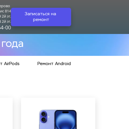
ерово 
ис 814
Записаться на 
2й эт.
ремонт
2й эт.
64-00
 года
т AirPods
Ремонт Android